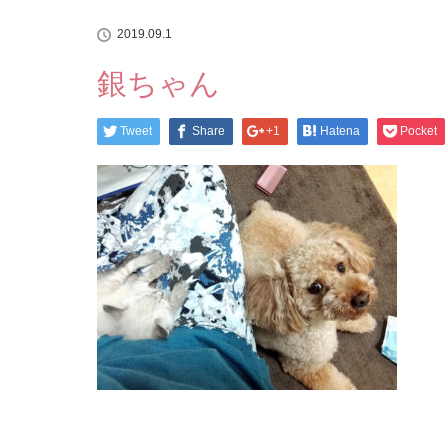
2019.09.1
銀ちゃん
Tweet
Share
+1
Hatena
Pocket