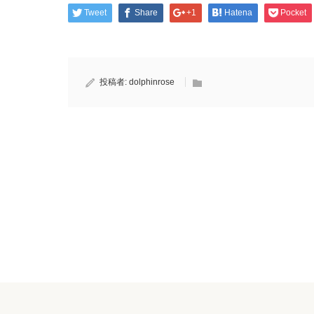
Tweet
Share
+1
Hatena
Pocket
投稿者:
dolphinrose