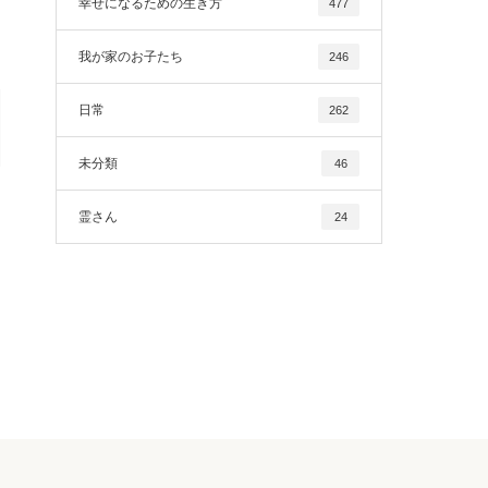
幸せになるための生き方
477
我が家のお子たち
246
日常
262
未分類
46
霊さん
24