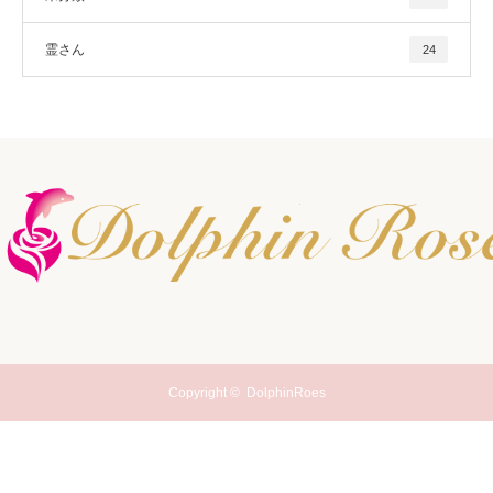
霊さん
24
Copyright ©
DolphinRoes