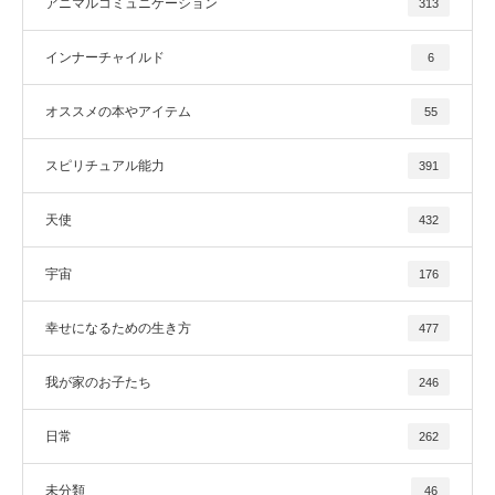
アニマルコミュニケーション
313
インナーチャイルド
6
オススメの本やアイテム
55
スピリチュアル能力
391
天使
432
宇宙
176
幸せになるための生き方
477
我が家のお子たち
246
日常
262
未分類
46