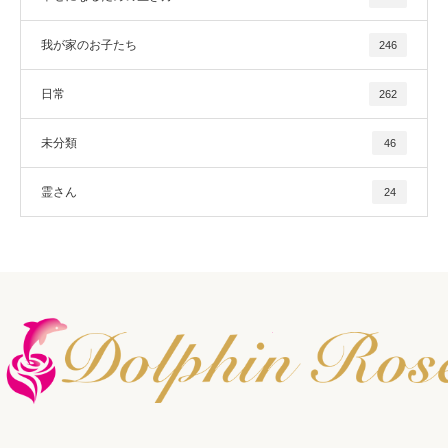
我が家のお子たち
246
日常
262
未分類
46
霊さん
24