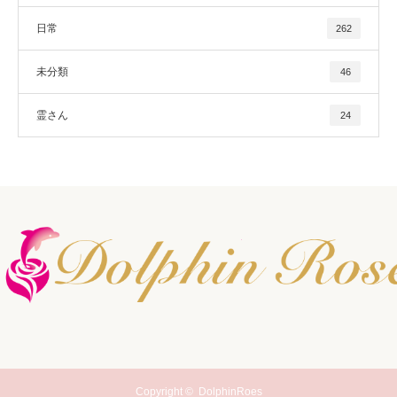
日常
262
未分類
46
霊さん
24
Copyright ©
DolphinRoes