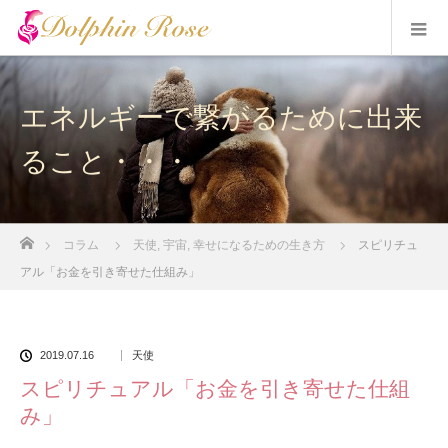
エネルギーで繋がるために出来
ること・・・
ホーム
コラム
天使
,
宇宙
,
幸せになるための生き方
スピリチュ
アル「お金を引き寄せた仕組み」
2019.07.16
天使
スピリチュアル「お金を引き寄せた仕組
み」