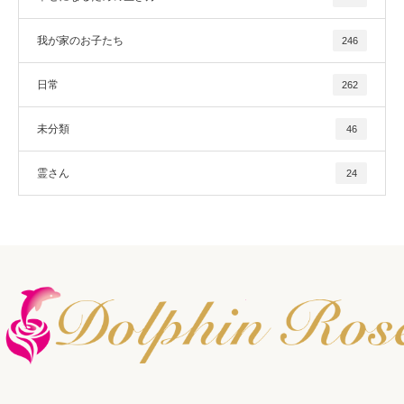
我が家のお子たち
246
日常
262
未分類
46
霊さん
24