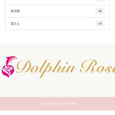
未分類
46
霊さん
24
Copyright ©
DolphinRoes