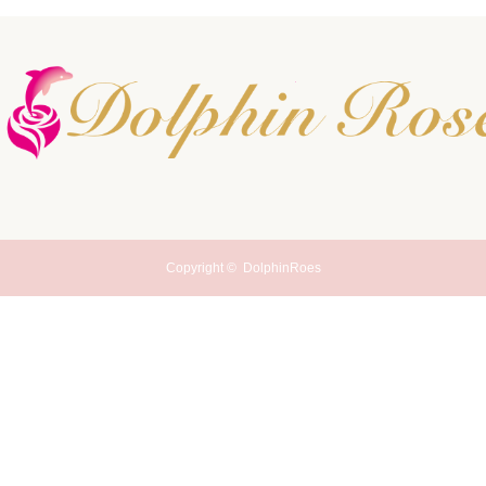
Copyright ©
DolphinRoes