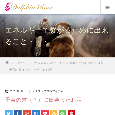
エネルギーで繋がるために出来
ること・・・
ホーム
コラム
オススメの本やアイテム
,
幸せになるための生き方
予言の書（？）に出会ったお話
2023.08.6
オススメの本やアイテム
予言の書（？）に出会ったお話