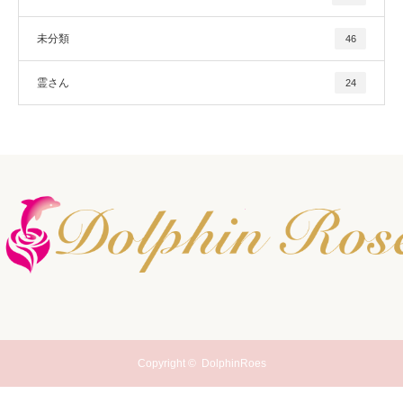
未分類
46
霊さん
24
Copyright ©
DolphinRoes