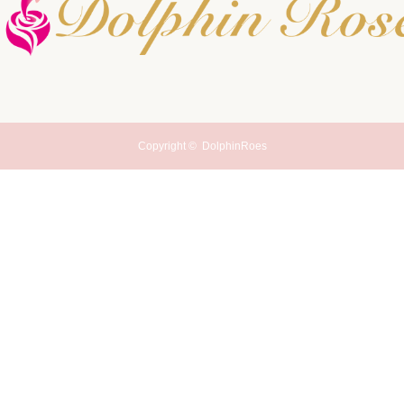
Copyright ©
DolphinRoes