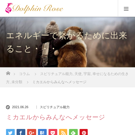
エネルギーで繋がるために出来
ること・・・
ホーム
コラム
スピリチュアル能力
,
天使
,
宇宙
,
幸せになるための生き
方
,
未分類
ミカエルからみんなへメッセージ
2021.06.26
スピリチュアル能力
ミカエルからみんなへメッセージ