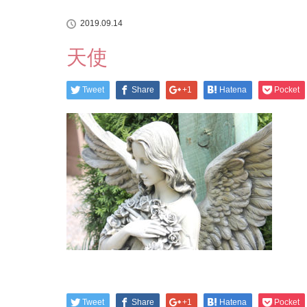
2019.09.14
天使
Tweet
Share
+1
Hatena
Pocket
Tweet
Share
+1
Hatena
Pocket