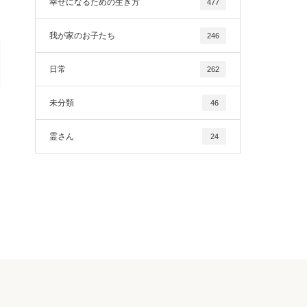
幸せになるための生き方
477
我が家のお子たち
246
日常
262
未分類
46
霊さん
24