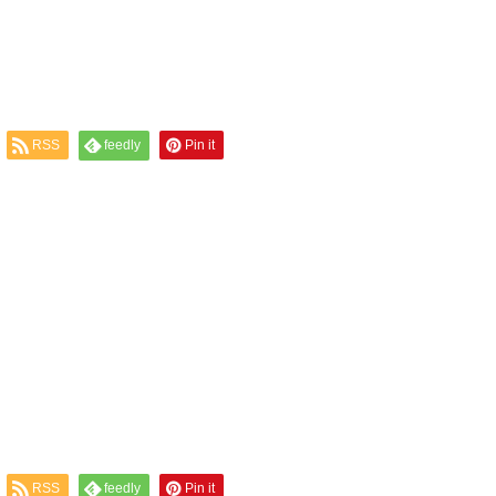
RSS
feedly
Pin it
RSS
feedly
Pin it