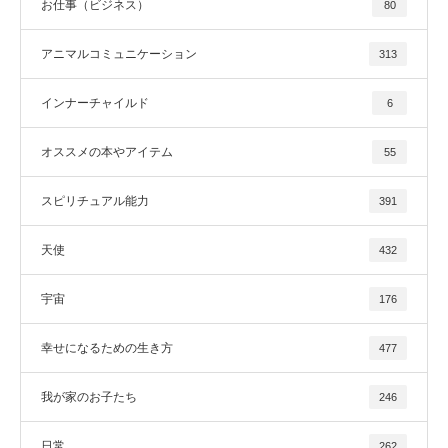
お仕事（ビジネス）
80
アニマルコミュニケーション
313
インナーチャイルド
6
オススメの本やアイテム
55
スピリチュアル能力
391
天使
432
宇宙
176
幸せになるための生き方
477
我が家のお子たち
246
日常
262