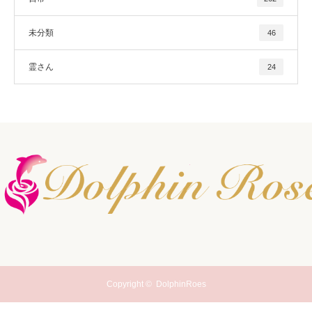
未分類
46
霊さん
24
Copyright ©
DolphinRoes