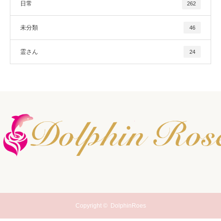
日常
262
未分類
46
霊さん
24
Copyright ©
DolphinRoes