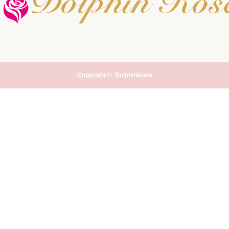
Copyright ©
DolphinRoes