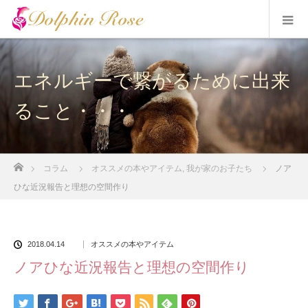
エネルギーで繋がるために出来
ること・・・
ホーム
コラム
オススメの本やアイテム
,
我が家のお子たち
ノア
ひな近況報告と理想の空間作り
2018.04.14
オススメの本やアイテム
ノアひな近況報告と理想の空間作り