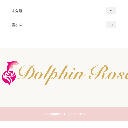
未分類
46
霊さん
24
Copyright ©
DolphinRoes