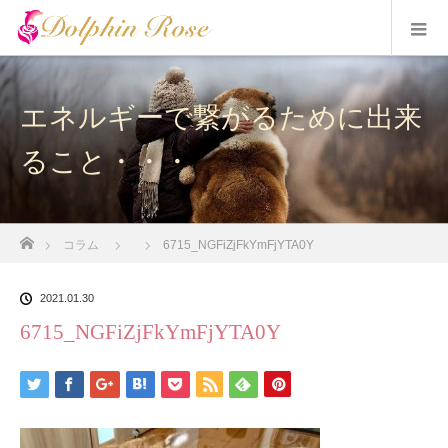
エネルギーで繋がるために出来
ること・・・
ホーム
コラム
6715_NGFiZjFkYmFjYTA0Y
2021.01.30
6715_NGFiZjFkYmFjYTA0Y