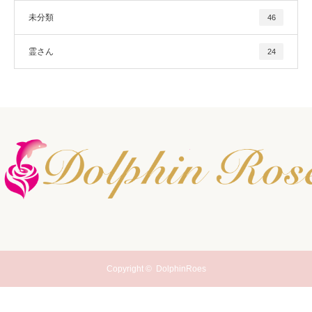
未分類
46
霊さん
24
Copyright ©
DolphinRoes