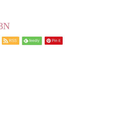
3N
RSS
feedly
Pin it