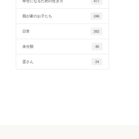
幸せになるための生き方
477
我が家のお子たち
246
日常
262
未分類
46
霊さん
24