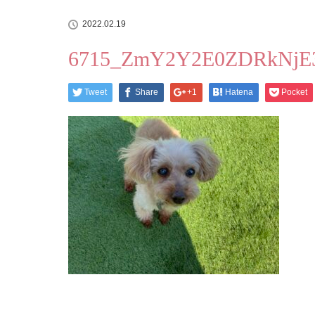
2022.02.19
6715_ZmY2Y2E0ZDRkNjE
Tweet
Share
+1
Hatena
Pocket