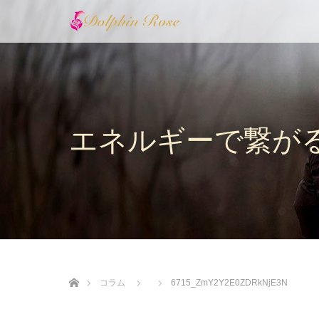
エネルギーで繋が
ホーム
コラム
6715_ZmY2Y2E0ZDRkNjE3N