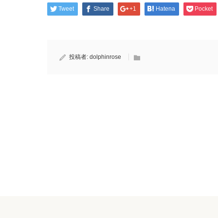
Tweet
Share
+1
Hatena
Pocket
投稿者:
dolphinrose