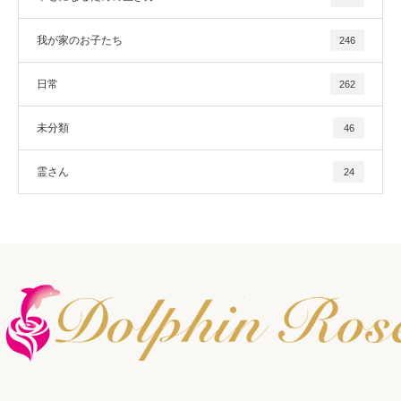
我が家のお子たち
246
日常
262
未分類
46
霊さん
24