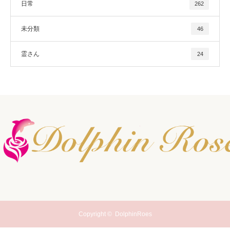
日常
262
未分類
46
霊さん
24
Copyright ©
DolphinRoes