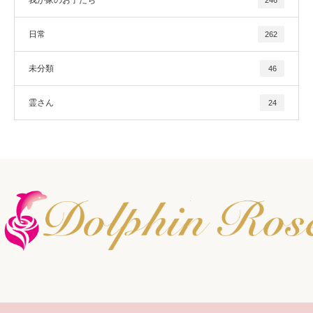
日常
262
未分類
46
霊さん
24