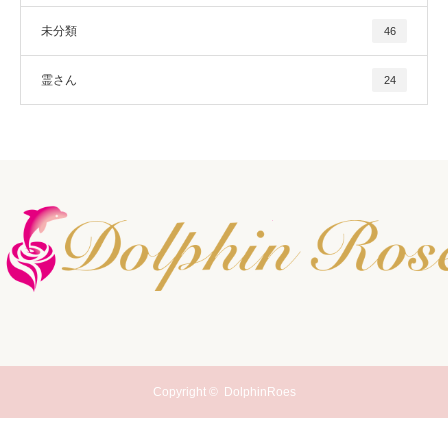
未分類
46
霊さん
24
Copyright ©
DolphinRoes