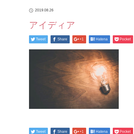
2019.08.26
アイディア
Tweet
Share
+1
Hatena
Pocket
Tweet
Share
+1
Hatena
Pocket