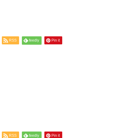
RSS
feedly
Pin it
RSS
feedly
Pin it