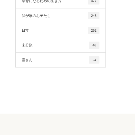
幸せになるための生き方
477
我が家のお子たち
246
日常
262
未分類
46
霊さん
24