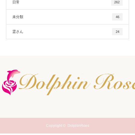
日常
262
未分類
46
霊さん
24
Copyright ©
DolphinRoes