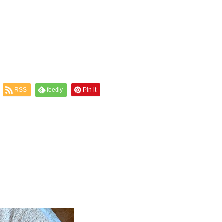
RSS
feedly
Pin it