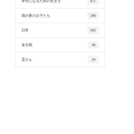
幸せになるための生き方
477
我が家のお子たち
246
日常
262
未分類
46
霊さん
24