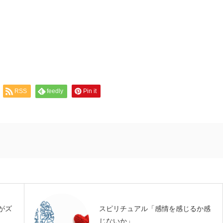
RSS
feedly
Pin it
がズ
スピリチュアル「感情を感じるか感
じないか」