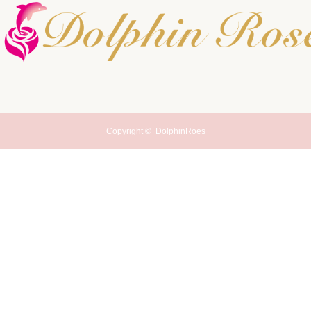
Copyright ©
DolphinRoes