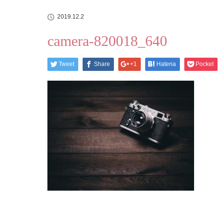
2019.12.2
camera-820018_640
Tweet
Share
+1
Hatena
Pocket