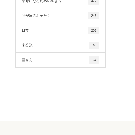
幸せになるための生き方
477
我が家のお子たち
246
日常
262
未分類
46
霊さん
24