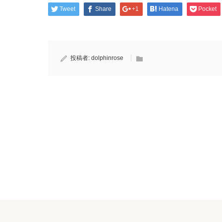
Tweet
Share
+1
Hatena
Pocket
投稿者:
dolphinrose