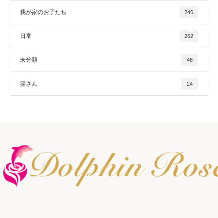
我が家のお子たち
246
日常
262
未分類
46
霊さん
24