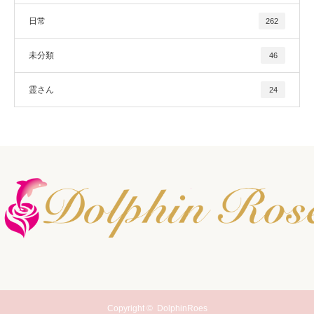
日常
262
未分類
46
霊さん
24
Copyright ©
DolphinRoes