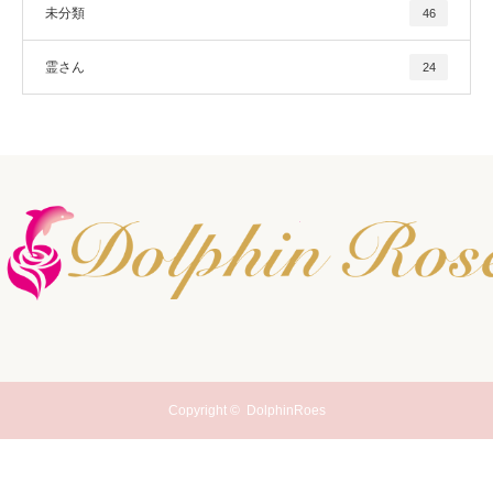
未分類
46
霊さん
24
Copyright ©
DolphinRoes