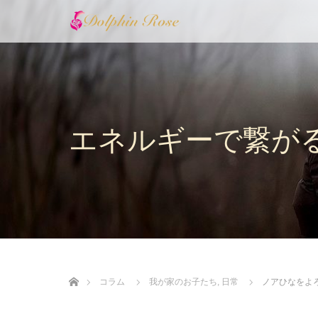
エネルギーで繋が
ホーム
コラム
我が家のお子たち
,
日常
ノアひなをよ