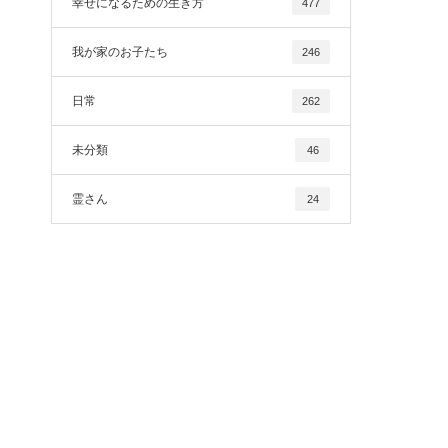
幸せになるための生き方
477
我が家のお子たち
246
日常
262
未分類
46
霊さん
24