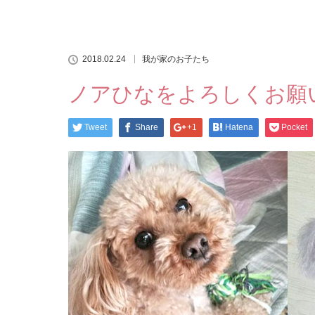
2018.02.24
我が家のお子たち
ノアひなをよろしくお願
Tweet
Share
+1
Hatena
Pocket