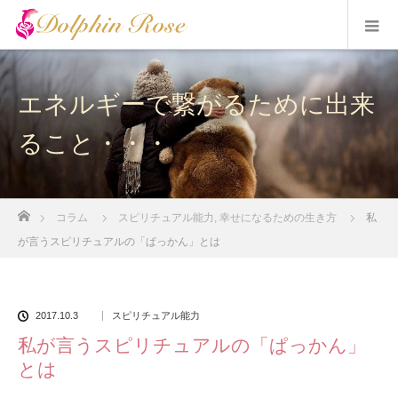
エネルギーで繋がるために出来
ること・・・
ホーム
コラム
スピリチュアル能力
,
幸せになるための生き方
私
が言うスピリチュアルの「ぱっかん」とは
2017.10.3
スピリチュアル能力
私が言うスピリチュアルの「ぱっかん」
とは