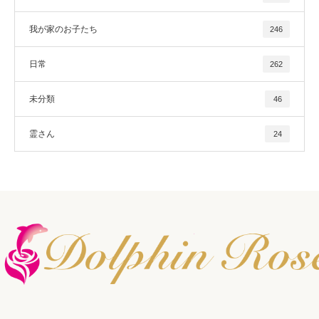
我が家のお子たち
246
日常
262
未分類
46
霊さん
24