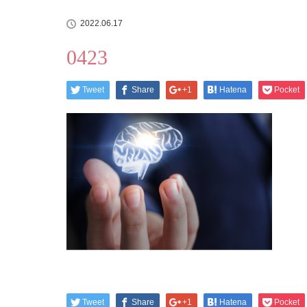
2022.06.17
0423
Tweet
Share
+1
Hatena
Pocket
Tweet
Share
+1
Hatena
Pocket