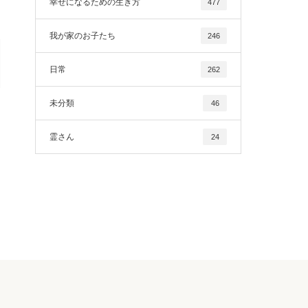
幸せになるための生き方
477
我が家のお子たち
246
日常
262
未分類
46
霊さん
24