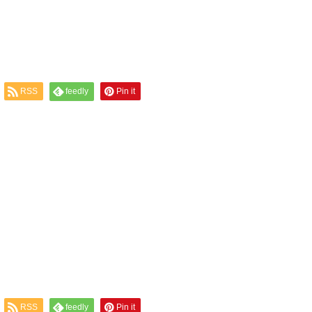
RSS
feedly
Pin it
RSS
feedly
Pin it