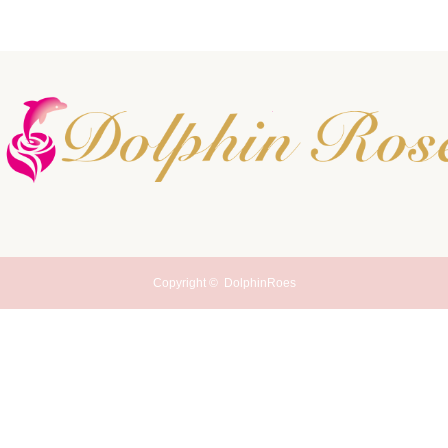
Copyright ©
DolphinRoes