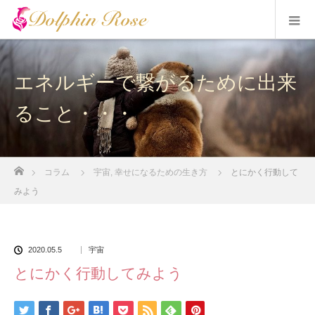
エネルギーで繋がるために出来
ること・・・
ホーム
コラム
宇宙
,
幸せになるための生き方
とにかく行動して
みよう
2020.05.5
宇宙
とにかく行動してみよう