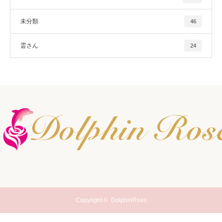
未分類
46
霊さん
24
Copyright ©
DolphinRoes