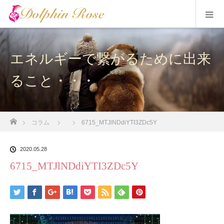
エネルギーで繋がるために出来
ること・・・
ホーム
コラム
6715_MTJlNDdiYTI3ZDc5Y
2020.05.28
6715_MTJlNDdiYTI3ZDc5Y