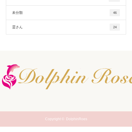
未分類
46
霊さん
24
Copyright ©
DolphinRoes