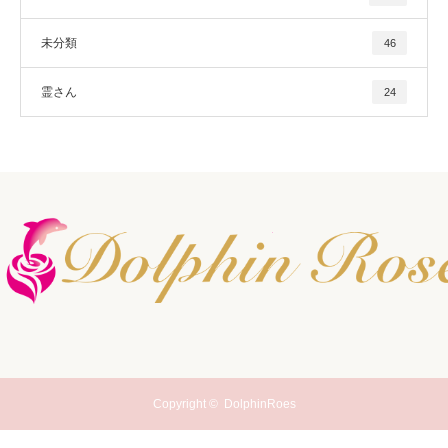
未分類
46
霊さん
24
Copyright ©
DolphinRoes