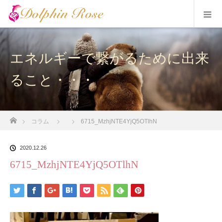
エネルギーで繋がるために出来
ること・・・
ホーム
コラム
6715_MzhjNTE4YjQ5OTlhN
2020.12.26
6715_MzhjNTE4YjQ5OTlhN