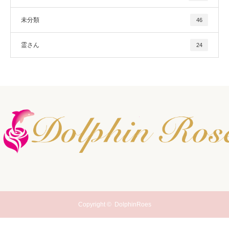
未分類
46
霊さん
24
Copyright ©
DolphinRoes