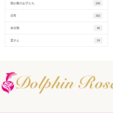
我が家のお子たち
246
日常
262
未分類
46
霊さん
24