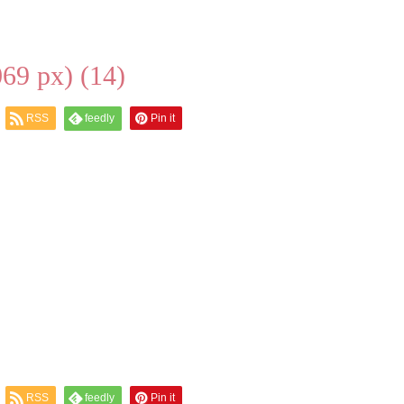
 px) (14)
RSS
feedly
Pin it
RSS
feedly
Pin it