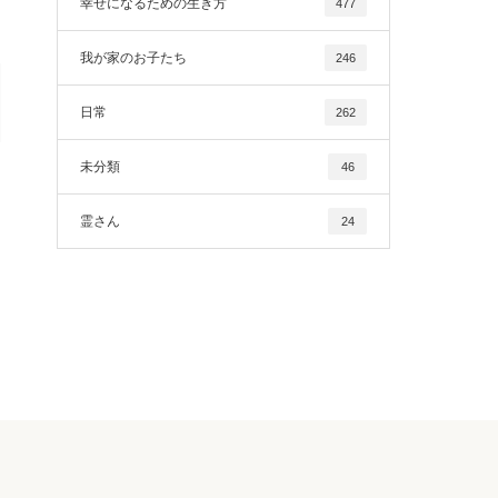
幸せになるための生き方
477
我が家のお子たち
246
日常
262
未分類
46
霊さん
24