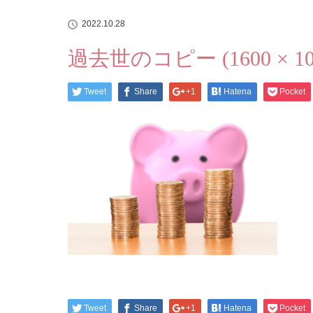
2022.10.28
過去世のコピー (1600 × 1069
Tweet
Share
+1
Hatena
Pocket
Tweet
Share
+1
Hatena
Pocket