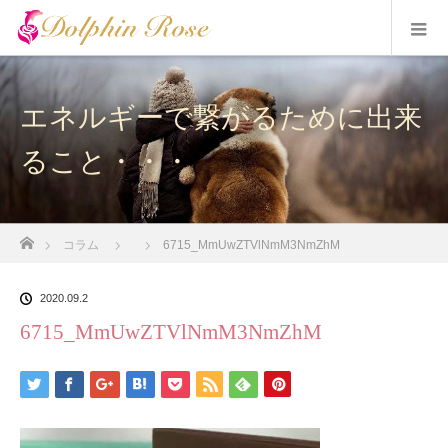
エネルギーで繋がるために出来
ること・・・
ホーム
コラム
6715_MmUwZTVlNmM3NmZhM
2020.09.2
6715_MmUwZTVlNmM3NmZhM