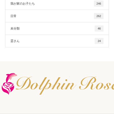
我が家のお子たち
246
日常
262
未分類
46
霊さん
24