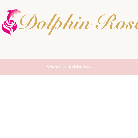
Copyright ©
DolphinRoes