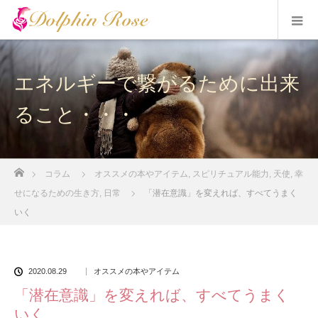
エネルギーで繋がるために出来
ること・・・
ホーム
コラム
オススメの本やアイテム
,
スピリチュアル能力
,
天使
,
幸
せになるための生き方
,
日常
「潜在意識」を変えれば、すべてうまく
いく
2020.08.29
オススメの本やアイテム
「潜在意識」を変えれば、すべてうまく
いく