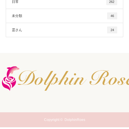
日常
262
未分類
46
霊さん
24
Copyright ©
DolphinRoes