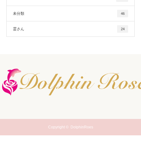
未分類
46
霊さん
24
Copyright ©
DolphinRoes