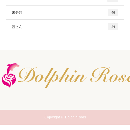
未分類
46
霊さん
24
Copyright ©
DolphinRoes