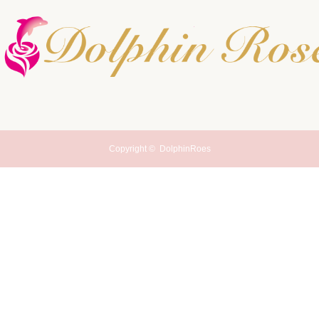
Copyright ©
DolphinRoes