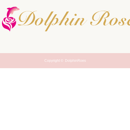
Copyright ©
DolphinRoes