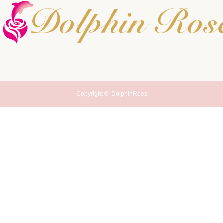
Copyright ©
DolphinRoes